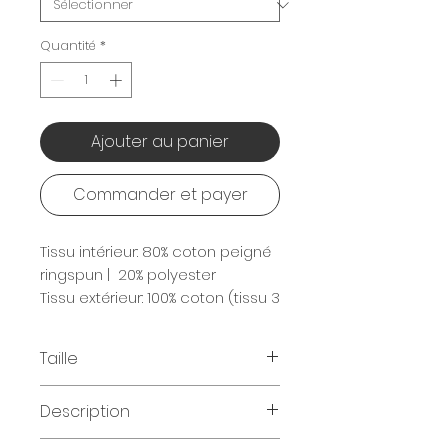
Quantité
*
Ajouter au panier
Commander et payer
Tissu intérieur: 80% coton peigné
ringspun | 20% polyester
Tissu extérieur: 100% coton (tissu 3
épaisseurs)
280 g/m2
Taille
Tailles disponibles
:
Description
XS | S | M | L | XL