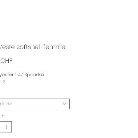
Veste softshell femme
Prix
 CHF
yester | 4% Spandex
m2
ionner
é
*