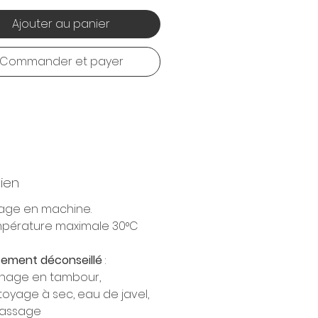
Ajouter au panier
Commander et payer
tien
age en machine.
pérature maximale 30°C
tement déconseillé
:
hage en tambour,
toyage à sec, eau de javel,
assage