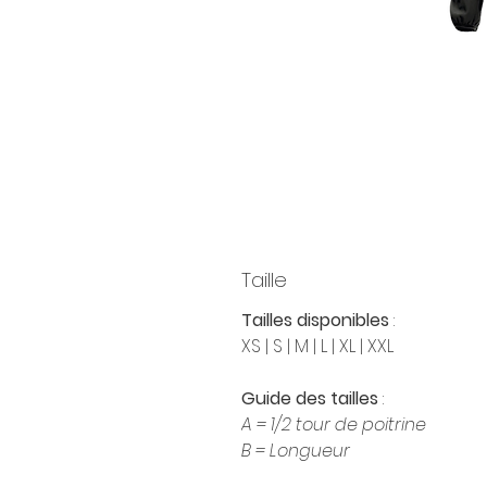
Taille
Tailles disponibles
:
XS | S | M | L | XL | XXL
Guide des tailles
:
A = 1/2 tour de poitrine
B = Longueur