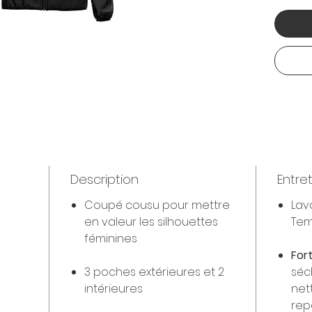
Description
Entre
Coupé cousu pour mettre
Lav
en valeur les silhouettes
Tem
féminines
For
3 poches extérieures et 2
séc
intérieures
net
rep