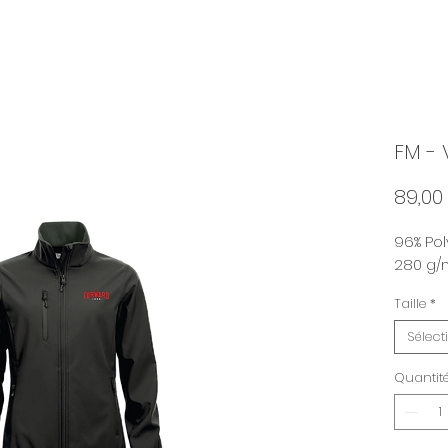
FM - 
89,00
96% Pol
280 g/
Taille
*
Sélect
Quantit