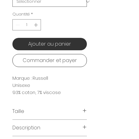
Quantité
*
Ajouter au panier
Commander et payer
Marque : Russell
Unisexe
93% coton, 7% viscose
145 g/m2
Taille
Tailles disponibles
:
Description
90 - 104 - 116 - 128 - 140 - 152 -
164