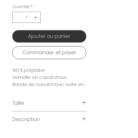
Quantité
*
Ajouter au panier
Commander et payer
100 % polyester
Semelle en caoutchouc
Bande de caoutchouc noire en
forme de Y
Taille
S (36-38) / M (39-41) / L (42-44)
Description
Doublure 100 % polyester