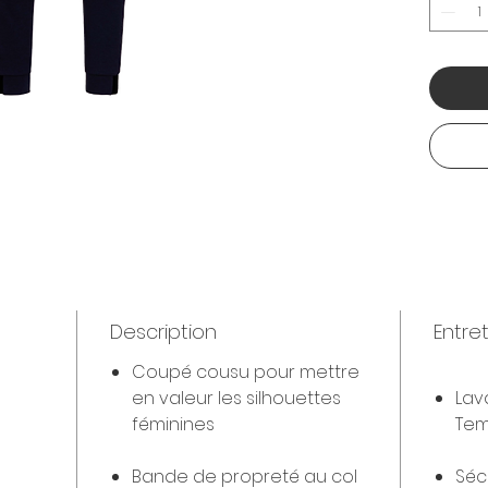
Description
Entre
Coupé cousu pour mettre
en valeur les silhouettes
Lav
féminines
Tem
Bande de propreté au col
Séc