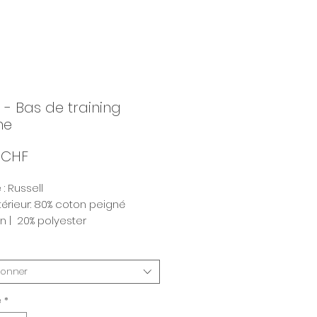
- Bas de training
me
Prix
 CHF
: Russell
ntérieur: 80% coton peigné
n | 20% polyester
térieur: 100% coton (tissu 3
eurs)
m2
ionner
é
*