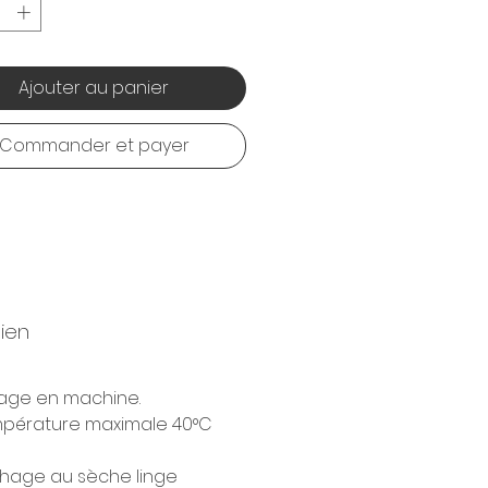
Ajouter au panier
Commander et payer
tien
age en machine.
pérature maximale 40°C
hage au sèche linge