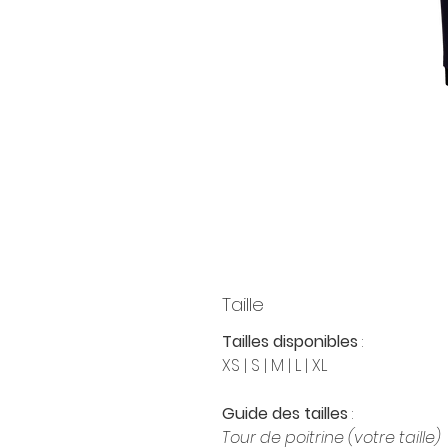
Taille
Tailles disponibles
:
XS | S | M | L | XL
Guide des tailles
:
Tour de poitrine (votre taille)