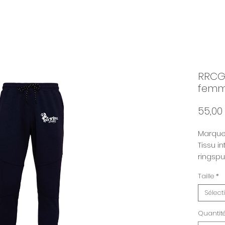
RRCG 
fem
55,00
Marque 
Tissu i
ringspu
Tissu ex
Taille
*
épaiss
280 g/
Sélect
Quantit