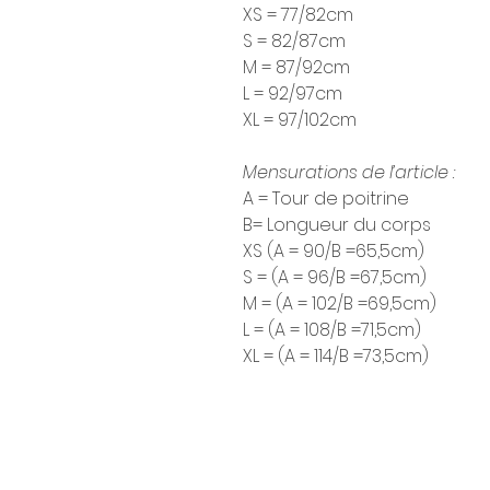
XS = 77/82cm
S = 82/87cm
M = 87/92cm
L = 92/97cm
XL = 97/102cm
Mensurations de l’article :
A = Tour de poitrine
B= Longueur du corps
XS (A = 90/B =65,5cm)
S = (A = 96/B =67,5cm)
M = (A = 102/B =69,5cm)
L = (A = 108/B =71,5cm)
XL = (A = 114/B =73,5cm)