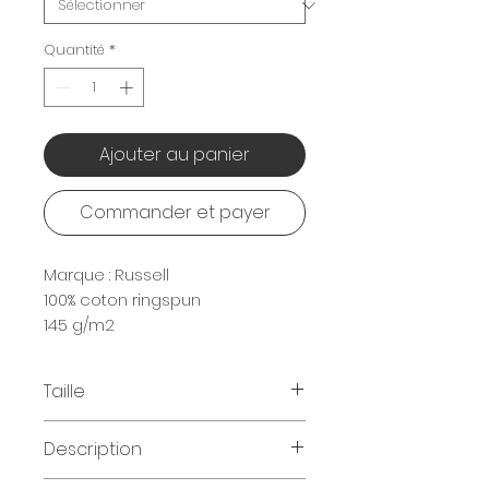
Quantité
*
Ajouter au panier
Commander et payer
Marque : Russell
100% coton ringspun
145 g/m2
Taille
Tailles disponibles
:
Description
XS | S | M | L | XL