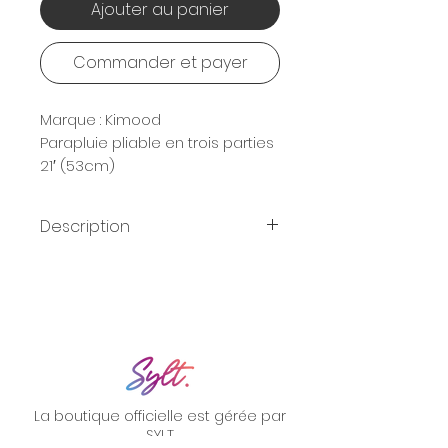
Ajouter au panier
Commander et payer
Marque : Kimood
Parapluie pliable en trois parties
21′ (53cm)
Ouverture automatique
Description
Toile en pongé
de polyester 190T
Mât en métal
Baleines en fibres de verre
La boutique officielle est gérée par
Embouts de baleine en
SYLT