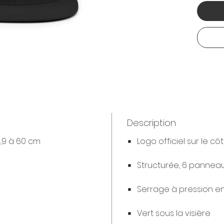
Description
4,9 à 60 cm
Logo officiel sur le c
Structurée, 6 panneaux
Serrage à pression en
Vert sous la visière