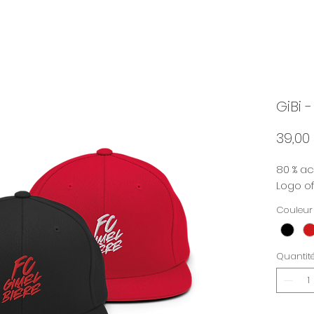
GiBi 
39,00
80 % acr
Logo of
Couleur
Quantit