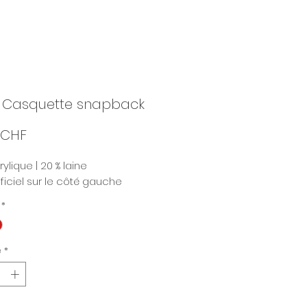
- Casquette snapback
Prix
 CHF
ylique | 20 % laine
ficiel sur le côté gauche
*
é
*