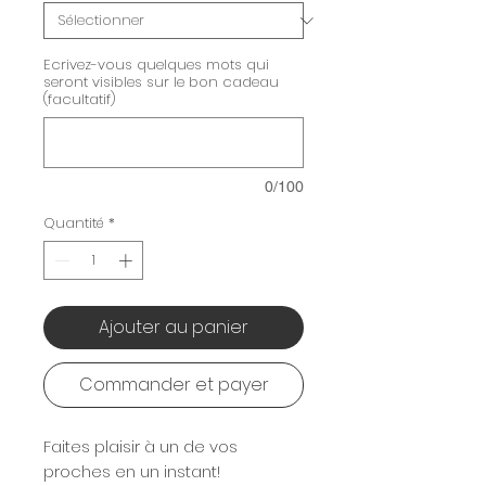
Ecrivez-vous quelques mots qui
seront visibles sur le bon cadeau
(facultatif)
0/100
Quantité
*
Ajouter au panier
Commander et payer
Faites plaisir à un de vos
proches en un instant!