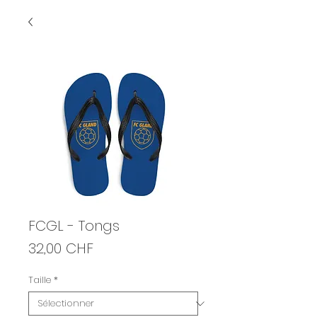
FCGL - Tongs
Prix
32,00 CHF
Taille
*