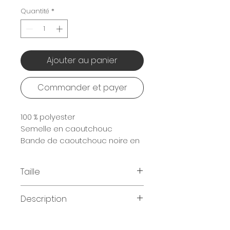
Quantité
*
Ajouter au panier
Commander et payer
100 % polyester
Semelle en caoutchouc
Bande de caoutchouc noire en
forme de Y
Taille
S (36-38) / M (39-41) / L (42-44)
Description
Doublure 100 % polyester