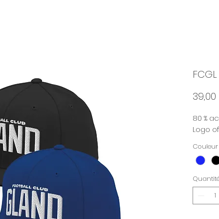
FCGL
39,00
80 % acr
Logo of
Couleur
Quantit