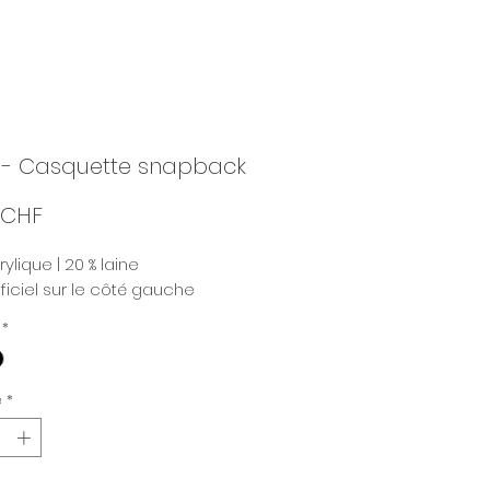
 - Casquette snapback
Prix
 CHF
ylique | 20 % laine
ficiel sur le côté gauche
*
é
*