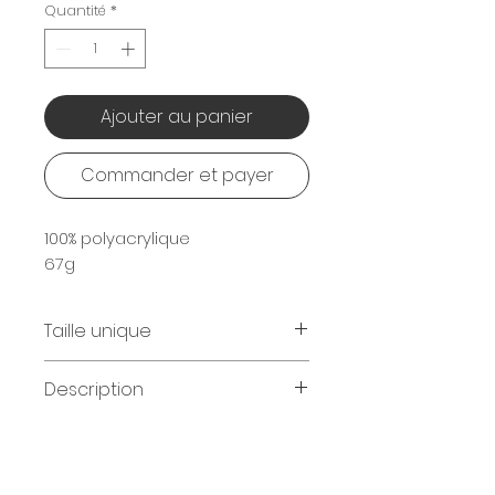
Quantité
*
Ajouter au panier
Commander et payer
100% polyacrylique
67g
Taille unique
Maille de 30,5 cm
Description
Double tricot
Unisexe
A revers