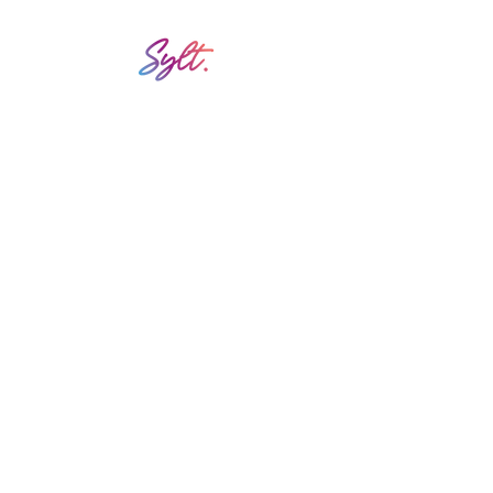
La boutique officielle est gérée par
SYLT
Service après-vente
Veuillez nous contacter à l’adresse
suivante :
info@sylt-sport.ch
Politique de confidentialité
Mentions légales
Politique des cookies
FAQ
© 2022 par SYLT