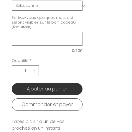
Ecrivez-vous quelques mots qui
seront visibles sur le bon cadeau
(facultatif)
0/100
Quantité
*
Ajouter au panier
Commander et payer
Faites plaisir à un de vos
proches en un instant!