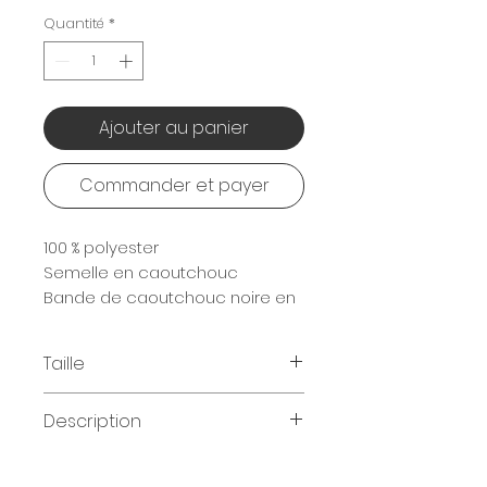
Quantité
*
Ajouter au panier
Commander et payer
100 % polyester
Semelle en caoutchouc
Bande de caoutchouc noire en
forme de Y
Taille
S (36-38) / M (39-41) / L (42-44)
Description
Doublure 100 % polyester