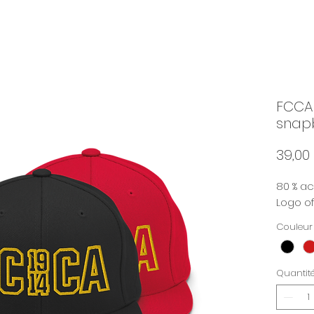
FCCA
snap
39,00
80 % acr
Logo of
Couleur
Quantit