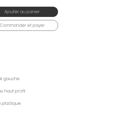
Ajouter au panier
Commander et payer
ôté gauche
, haut profil
 plastique