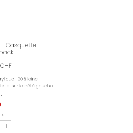
 - Casquette
back
Prix
 CHF
ylique | 20 % laine
ficiel sur le côté gauche
*
é
*