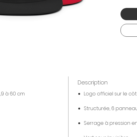
Description
4,9 à 60 cm
Logo officiel sur le c
Structurée, 6 panneaux
Serrage à pression en