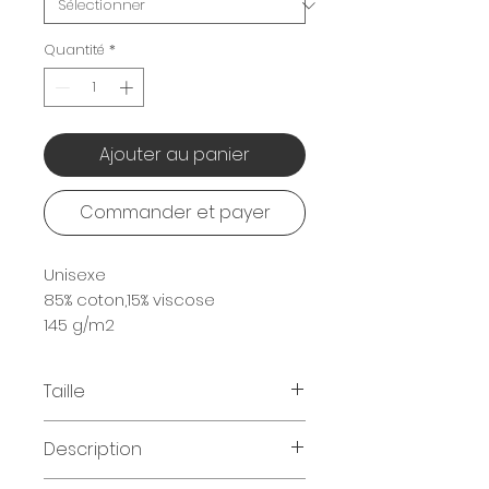
Quantité
*
Ajouter au panier
Commander et payer
Unisexe
85% coton,15% viscose
145 g/m2
Taille
Tailles disponibles
:
Description
100 - 120 - 140 - 160