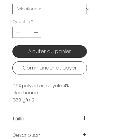
Quantité
*
Ajouter au panier
Commander et payer
96% polyester recyclé, 4%
élasthanne
280 g/m2
Taille
Tailles disponibles
:
Description
XS - S - M - L - XL - 2XL