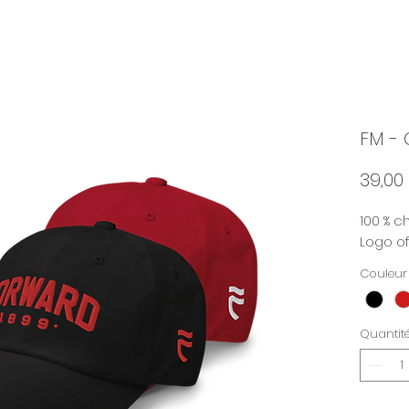
FM - 
39,00
100 % c
Logo of
Couleur
Quantit