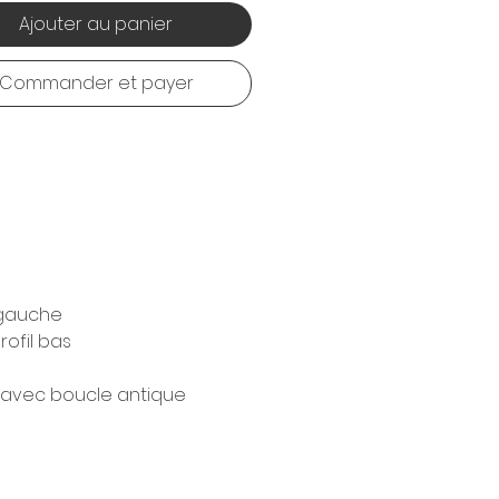
Ajouter au panier
Commander et payer
é gauche
rofil bas
 avec boucle antique