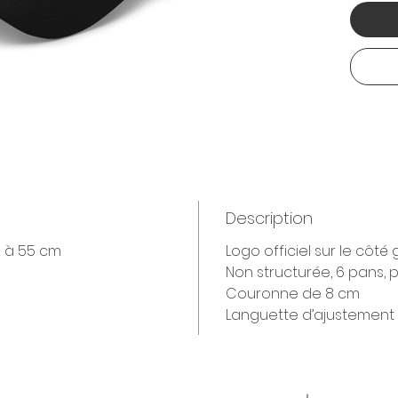
Description
2 à 55 cm
Logo officiel sur le côt
Non structurée, 6 pans, p
Couronne de 8 cm
Languette d’ajustement