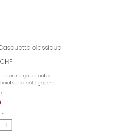
Casquette classique
Prix
 CHF
hino en sergé de coton
ficiel sur le côté gauche
*
é
*