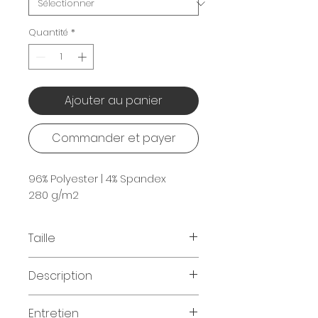
Quantité
*
Ajouter au panier
Commander et payer
96% Polyester | 4% Spandex
280 g/m2
Taille
Tailles disponibles:
Description
XS | S | M | L | XL | XXL
3 poches extérieures et 2
Entretien
Guide des tailles
: