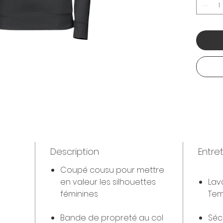
Description
Entre
Coupé cousu pour mettre
en valeur les silhouettes
Lav
féminines
Tem
Bande de propreté au col
Séc