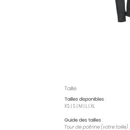
Taille
Tailles disponibles
:
XS | S | M | L | XL
Guide des tailles
:
Tour de poitrine (votre taille)