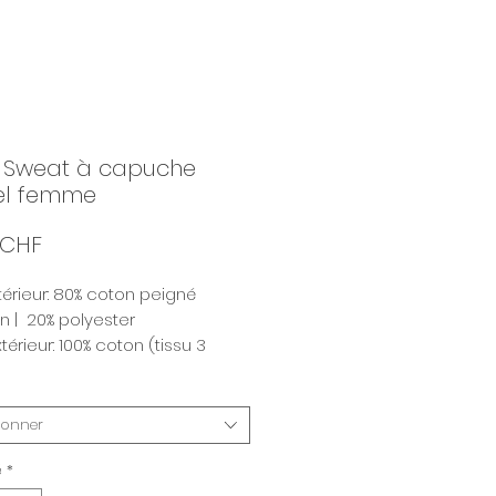
- Sweat à capuche
iel femme
Prix
 CHF
ntérieur: 80% coton peigné
n | 20% polyester
térieur: 100% coton (tissu 3
eurs)
m2
ionner
é
*