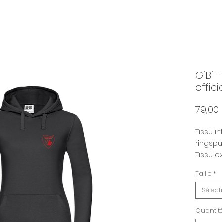
GiBi 
offic
79,00
Tissu i
ringspu
Tissu ex
épaiss
Taille
*
280 g/
Sélect
Quantit