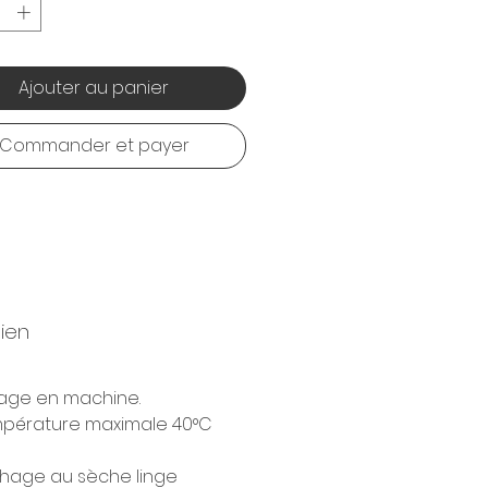
Ajouter au panier
Commander et payer
tien
age en machine.
pérature maximale 40°C
hage au sèche linge