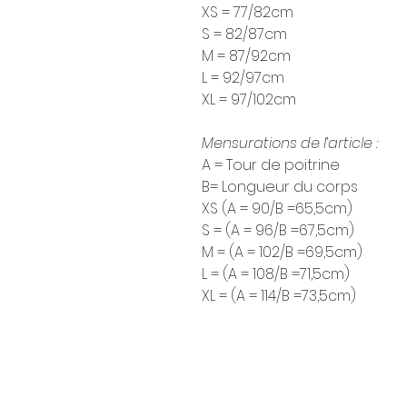
XS = 77/82cm
S = 82/87cm
M = 87/92cm
L = 92/97cm
XL = 97/102cm
Mensurations de l’article :
A = Tour de poitrine
B= Longueur du corps
XS (A = 90/B =65,5cm)
S = (A = 96/B =67,5cm)
M = (A = 102/B =69,5cm)
L = (A = 108/B =71,5cm)
XL = (A = 114/B =73,5cm)