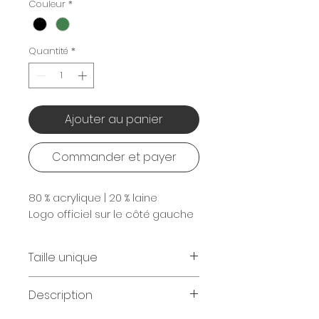
Couleur
*
Quantité
*
Ajouter au panier
Commander et payer
80 % acrylique | 20 % laine
Logo officiel sur le côté gauche
Taille unique
Circonférence de la tête : 54,9
Description
à 60 cm