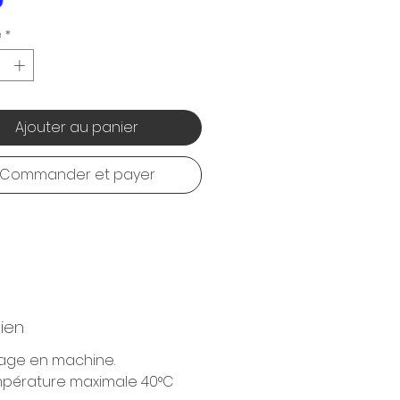
é
*
Ajouter au panier
Commander et payer
tien
age en machine.
pérature maximale 40°C