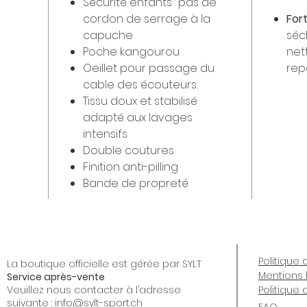
Sécurité enfants : pas de
cordon de serrage à la
For
capuche
séc
Poche kangourou
net
Oeillet pour passage du
rep
cable des écouteurs.
Tissu doux et stabilisé
adapté aux lavages
intensifs
Double coutures
Finition anti-pilling
Bande de propreté
Politique 
La boutique officielle est gérée par SYLT
Mentions 
Service après-vente
Veuillez nous contacter à l’adresse
Politique
suivante :
info@sylt-sport.ch
FAQ