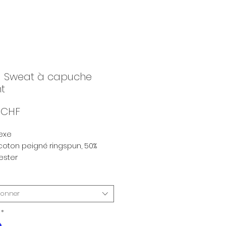
- Sweat à capuche
t
Prix
 CHF
exe
coton peigné ringspun, 50%
ester
u doux et stabilisé adapté aux
ges intensifs
 g/m2
ionner
*