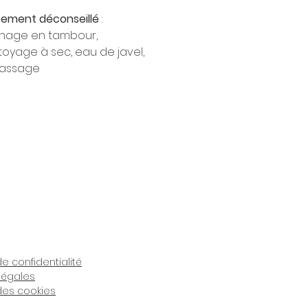
tement déconseillé
:
hage en tambour,
toyage à sec, eau de javel,
assage
de confidentialité
légales
 des cookies