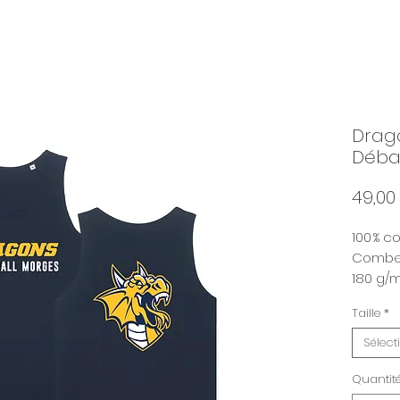
Drag
Déba
49,00
100 % c
Comb
180 g/
Taille
*
Sélect
Quantit