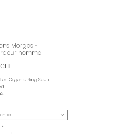
ons Morges -
rdeur homme
Prix
 CHF
oton Organic Ring Spun
ed
m2
ionner
é
*