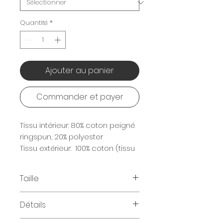
Quantité
*
Ajouter au panier
Commander et payer
Tissu intérieur: 80% coton peigné
ringspun, 20% polyester
Tissu extérieur: 100% coton (tissu
3 épaisseurs)
280 g/m2
Taille
Tailles disponibles
:
Détails
XS | S | M | L | XL